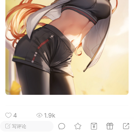
城
问答求助
号来了
寻找答案之旅
情报社
ACGN成员
实习会员
-25 11:09
电脑端
公开内容
世界剧场版：九劫焚天》定档8月8日
0，腾讯视频独家上线。
完美世界》系列第二部剧场版作品。故事
古纪元终极之战，祖祭灵柳神挺身而出率
黑暗大劫。荒天帝石昊以一滴真血化作分
转时空降临仙古，与柳神跨越万古并肩作
生死与共中寻求根除黑暗的终极之法。
场苍茫壮阔，异域四位不朽之王——昆
4
1.9k
澜、俞陀、赤王相继登场，压迫感十足。
写评论
王级建模霸气十足，柳神全新造型引发热
查看全文