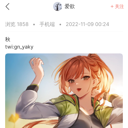
爱欲
关注
浏览 1858
•
手机端
•
2022-11-09 00:24
秋
twi:gn_yaky ​​​
点
ACGN社区之资源搜索篇
礼
任务中心
赢金币
完成任务领奖励