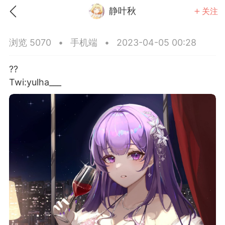
静叶秋
关注
浏览 5070
•
手机端
•
2023-04-05 00:28
??
Twi:yulha___ ​​​
点
ACGN社区之资源搜索篇
礼
任务中心
赢金币
完成任务领奖励