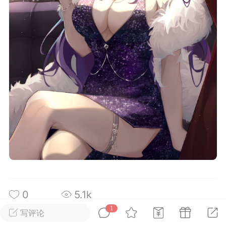
城
问答求助
号来了
寻找答案之旅
情报社
ACGN成员
实习会员
-25 11:09
电脑端
公开内容
世界剧场版：九劫焚天》定档8月8日
0，腾讯视频独家上线。
完美世界》系列第二部剧场版作品。故事
古纪元终极之战，祖祭灵柳神挺身而出率
黑暗大劫。荒天帝石昊以一滴真血化作分
转时空降临仙古，与柳神跨越万古并肩作
生死与共中寻求根除黑暗的终极之法。
场苍茫壮阔，异域四位不朽之王——昆
0
5.1k
澜、俞陀、赤王相继登场，压迫感十足。
1
写评论
王级建模霸气十足，柳神全新造型引发热
查看全文