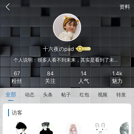
资料
十六夜のpad
个人说明：很多人看不到未来，其实是看到了未来。
67
84
14
1.4k
粉丝
关注
人气
魅力
全部
动态
头条
帖子
红包
视频
转发
点
ACGN社区之资源搜索篇
访客
礼
任务中心
赢金币
完成任务领奖励