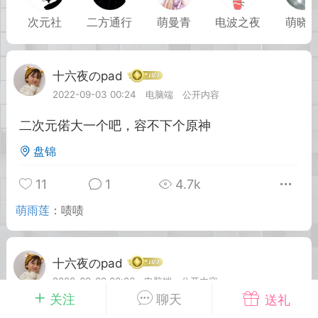
城
问答求助
次元社
二方通行
萌曼青
电波之夜
萌晓
号来了
寻找答案之旅
十六夜のpad
2022-09-03 00:24
电脑端
公开内容
情报社
ACGN成员
实习会员
-25 11:09
电脑端
公开内容
二次元偌大一个吧，容不下个原神
世界剧场版：九劫焚天》定档8月8日
盘锦
0，腾讯视频独家上线。
完美世界》系列第二部剧场版作品。故事
11
1
4.7k
古纪元终极之战，祖祭灵柳神挺身而出率
萌雨莲
：
啧啧
黑暗大劫。荒天帝石昊以一滴真血化作分
转时空降临仙古，与柳神跨越万古并肩作
生死与共中寻求根除黑暗的终极之法。
十六夜のpad
场苍茫壮阔，异域四位不朽之王——昆
2022-09-02 00:26
电脑端
公开内容
澜、俞陀、赤王相继登场，压迫感十足。
关注
聊天
送礼
王级建模霸气十足，柳神全新造型引发热
碧蓝航线(アズールレーン)大鳳
查看全文