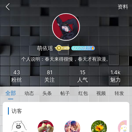
资料
萌依瑶
ACGN成员
个人说明：春天来得很慢，春天才有浪漫。
43
81
15
1.4k
粉丝
关注
人气
魅力
全部
动态
头条
帖子
红包
视频
转发
点
ACGN社区之资源搜索篇
访客
礼
任务中心
赢金币
完成任务领奖励