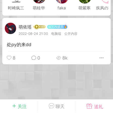
城
问答求助
时崎疯三
萌桂华
faka
萌紫寒
疾
号来了
寻找答案之旅
萌依瑶
ACGN成员
2022-08-24 21:30
电脑端
公开内容
情报社
ACGN成员
实习会员
-25 11:09
电脑端
公开内容
处py的来dd
世界剧场版：九劫焚天》定档8月8日
0，腾讯视频独家上线。
8
0
8k
完美世界》系列第二部剧场版作品。故事
古纪元终极之战，祖祭灵柳神挺身而出率
黑暗大劫。荒天帝石昊以一滴真血化作分
转时空降临仙古，与柳神跨越万古并肩作
生死与共中寻求根除黑暗的终极之法。
场苍茫壮阔，异域四位不朽之王——昆
澜、俞陀、赤王相继登场，压迫感十足。
关注
聊天
送礼
王级建模霸气十足，柳神全新造型引发热
查看全文